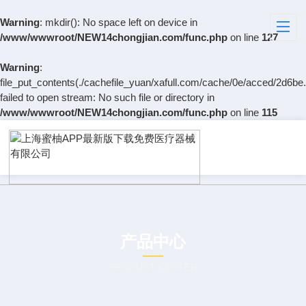
Warning
: mkdir(): No space left on device in
/www/wwwroot/NEW14chongjian.com/func.php
on line
127
Warning
:
file_put_contents(./cachefile_yuan/xafull.com/cache/0e/acced/2d6be.
failed to open stream: No such file or directory in
/www/wwwroot/NEW14chongjian.com/func.php
on line
115
产品中心
PRODUCT CENTER