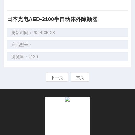
日本光电AED-3100半自动体外除颤器
更新时间：2024-05-28
产品型号：
浏览量：2130
下一页
末页