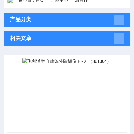
当前位置：
首页
产品中心
急救科
产品分类
相关文章