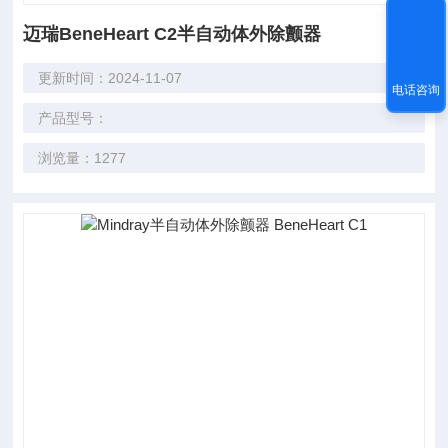
迈瑞BeneHeart C2半自动体外除颤器
更新时间：2024-11-07
电话咨询
产品型号：
浏览量：1277