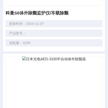
科曼S6体外除颤监护仪/车载除颤
更新时间：2024-11-07
产品型号：
浏览量：3299