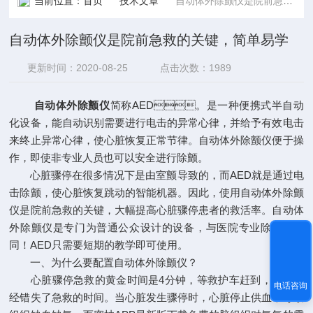
当前位置：
首页
技术文章
自动体外除颤仪是院前急救的关键，简单易学
自动体外除颤仪是院前急救的关键，简单易学
更新时间：2020-08-25
点击次数：1989
自动体外除颤仪
简称AED。是一种便携式半自动
化设备，能自动识别需要进行电击的异常心律，并给予有效电击
来终止异常心律，使心脏恢复正常节律。自动体外除颤仪便于操
作，即使非专业人员也可以安全进行除颤。
心脏骤停在很多情况下是由室颤导致的，而AED就是通过电
击除颤，使心脏恢复跳动的智能机器。因此，使用自动体外除颤
仪是院前急救的关键，大幅提高心脏骤停患者的救活率。自动体
外除颤仪是专门为普通公众设计的设备，与医院专业除颤器不
同！AED只需要短期的教学即可使用。
一、为什么要配置自动体外除颤仪？
心脏骤停急救的黄金时间是4分钟，等救护车赶到，往往已
电话咨询
经错失了急救的时间。当心脏发生骤停时，心脏停止供血，导致