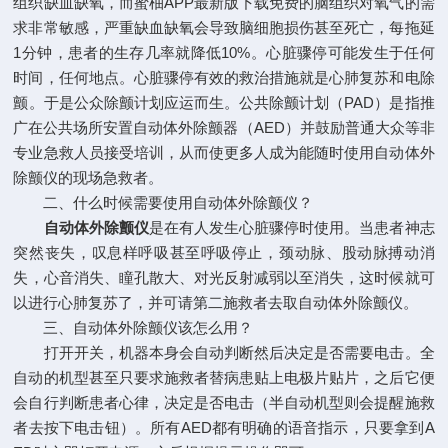
组织缺血缺氧，而蜜柚APP最新版下载免费的脑组织对氧气的需
求非常敏感，严重缺血缺氧会导致脑细胞损伤甚至死亡，每拖延
1分钟，患者的生存几率就降低10%。心脏骤停可能发生于任何
时间，任何地点。心脏骤停有效的救治措施就是心肺复苏和电除
颤。于是公众除颤计划应运而生。公共除颤计划（PAD）是指推
广在公共场所安置自动体外除颤器（AED）并鼓励普通大众等非
专业急救人员接受培训，从而使更多人成为能随时使用自动体外
除颤仪的现场急救者。
二、什么时候需要使用自动体外除颤仪？
自动体外除颤仪
是在有人发生心脏骤停时使用。当患者神志
突然丧失，叹息样呼吸甚至呼吸停止，颈动脉、股动脉搏动消
失，心音消失、瞳孔散大、对光反射减弱以至消失，这时候就可
以进行心肺复苏了，并可请第二施救者去取自动体外除颤仪。
三、自动体外除颤仪该怎么用？
打开开关，机器本身会自动判断然后决定是否需要电击。全
自动的机型甚至只要求施救者替病患贴上电极片贴片，之后它便
会自行判断患者心律，决定是否电击（半自动机型则会提醒施救
者去按下电击钮）。所有AED都有明确的语音指示，只要拿到A